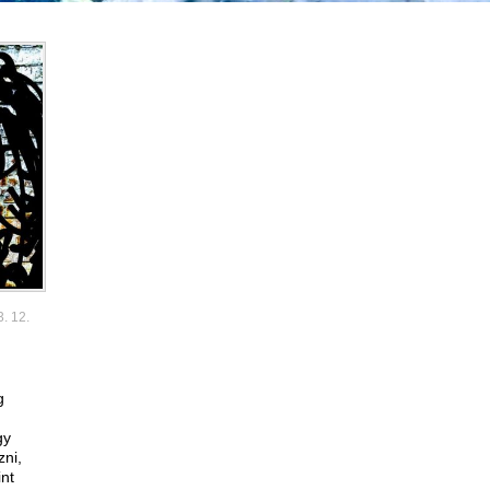
3. 12.
g
gy
zni,
int