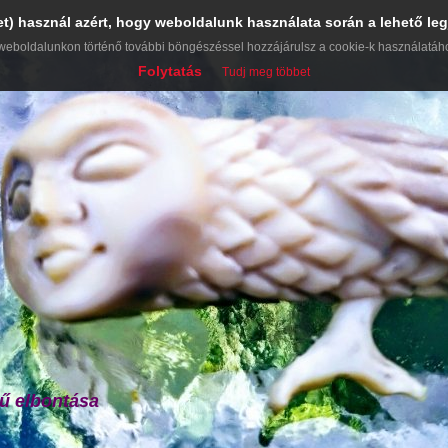
et) használ azért, hogy weboldalunk használata során a lehető leg
weboldalunkon történő további böngészéssel hozzájárulsz a cookie-k használatáh
Folytatás
Tudj meg többet
ű elbontása