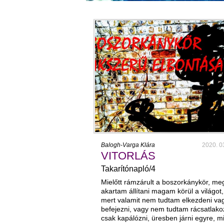
Balogh-Varga Klára
2020. 0
VITORLÁS
Takarítónapló/4
Mielőtt rámzárult a boszorkánykör, me
akartam állítani magam körül a világot,
mert valamit nem tudtam elkezdeni va
befejezni, vagy nem tudtam rácsatlako
csak kapálózni, üresben járni egyre, m