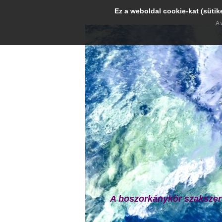
Ez a weboldal cookie-kat (sütik
A 
A boszorkánykör szakszer